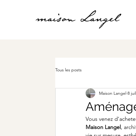
Tous les posts
Maison Langel
8 jui
Aménage
Vous venez d’acheter
Maison Langel
, arch
vie sur mesure, esthé