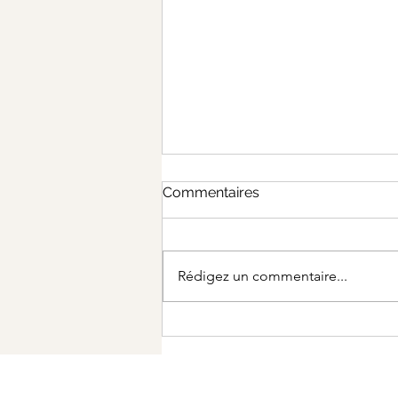
Commentaires
Rédigez un commentaire...
Les matériaux locaux à
privilégier pour vos projets
de rénovation à Agen