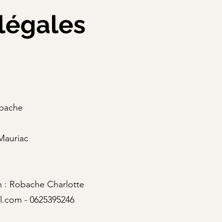
légales
obache
Mauriac
n : Robache Charlotte
l.com - 0625395246